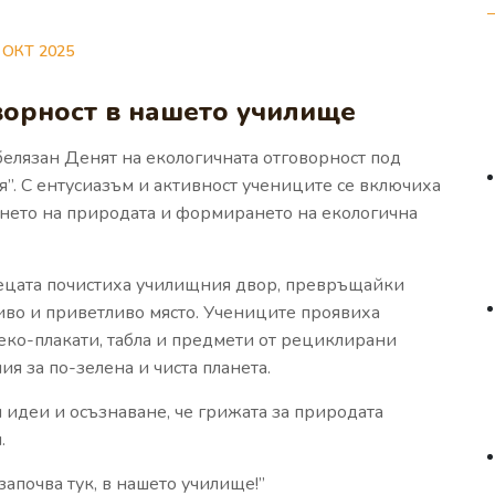
 ОКТ 2025
ворност в нашето училище
елязан Денят на екологичната отговорност под
я”. С ентусиазъм и активност учениците се включиха
ането на природата и формирането на екологична
децата почистиха училищния двор, превръщайки
иво и приветливо място. Учениците проявиха
 еко-плакати, табла и предмети от рециклирани
ия за по-зелена и чиста планета.
 идеи и осъзнаване, че грижата за природата
.
започва тук, в нашето училище!”