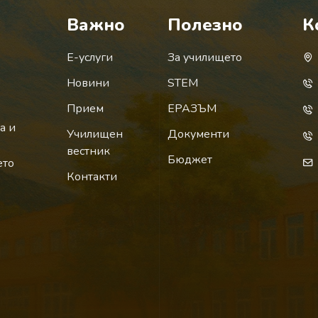
Важно
Полезно
К
Е-услуги
За училището
Новини
STEM
Прием
ЕРАЗЪМ
а и
Училищен
Документи
вестник
Бюджет
ето
Контакти