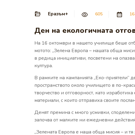
Еразъм+
605
16
Ден на екологичната отго
На 16 октомври в нашето училище беше отб
мотото: „Зелена Европа – нашата обща миси
в редица инициативи, посветени на опазв
култура.
В рамките на кампанията „Еко-приятели” 
пространството около училището в по-крас
творчество и отговорност, като изработиха
материали, с които отправиха своите послан
Денят премина с много усмивки, споделени
започва от малките ни ежедневни действия
„Зелената Европа е наша обща мисия – и тя 