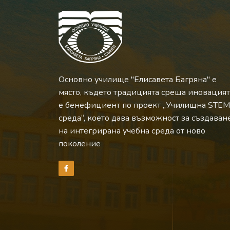
Основно училище "Елисавета Багряна" е
място, където традицията среща иновацият
е бенефициент по проект „Училищна STEM
среда“, което дава възможност за създаван
на интегрирана учебна среда от ново
поколение