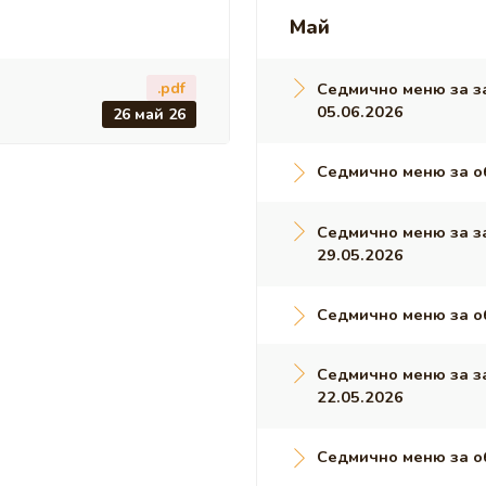
Май
.pdf
Седмично меню за за
05.06.2026
26 май 26
Седмично меню за об
Седмично меню за за
29.05.2026
Седмично меню за об
Седмично меню за за
22.05.2026
Седмично меню за об