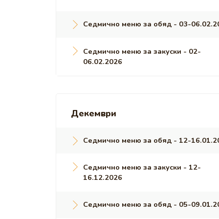
Седмично меню за обяд - 03-06.02.2
Седмично меню за закуски - 02-
06.02.2026
Декември
Седмично меню за обяд - 12-16.01.2
Седмично меню за закуски - 12-
16.12.2026
Седмично меню за обяд - 05-09.01.2