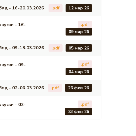
яд - 16-20.03.2026
.pdf
12 мар 26
.pdf
куски - 16-
09 мар 26
яд - 09-13.03.2026
.pdf
05 мар 26
.pdf
куски - 09-
04 мар 26
яд - 02-06.03.2026
.pdf
26 фев 26
.pdf
куски - 02-
23 фев 26