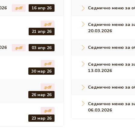
026
Седмично меню за об
.pdf
16 апр 26
.pdf
Седмично меню за за
20.03.2026
21 апр 26
026
Седмично меню за об
.pdf
03 апр 26
.pdf
Седмично меню за за
13.03.2026
30 мар 26
Седмично меню за об
.pdf
26 мар 26
Седмично меню за за
06.03.2026
.pdf
23 мар 26