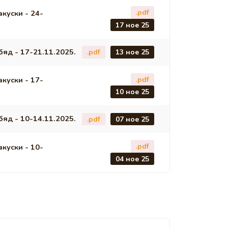
.pdf
куски - 24-
17 ное 25
яд - 17-21.11.2025.
.pdf
13 ное 25
.pdf
куски - 17-
10 ное 25
яд - 10-14.11.2025.
.pdf
07 ное 25
.pdf
куски - 10-
04 ное 25