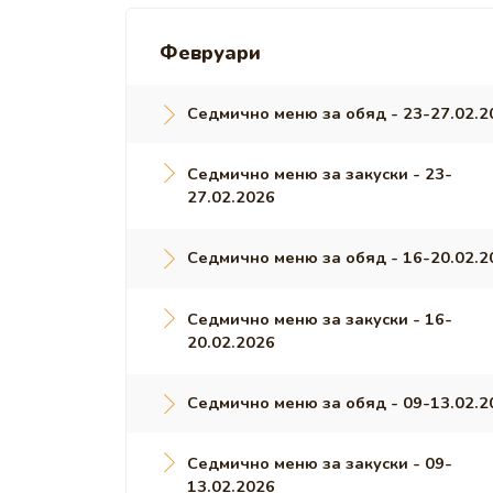
Февруари
Седмично меню за обяд - 23-27.02.2
Седмично меню за закуски - 23-
27.02.2026
Седмично меню за обяд - 16-20.02.2
Седмично меню за закуски - 16-
20.02.2026
Седмично меню за обяд - 09-13.02.2
Седмично меню за закуски - 09-
13.02.2026