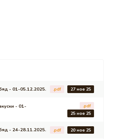
яд - 01-05.12.2025.
.pdf
27 ное 25
.pdf
куски - 01-
25 ное 25
яд - 24-28.11.2025.
.pdf
20 ное 25