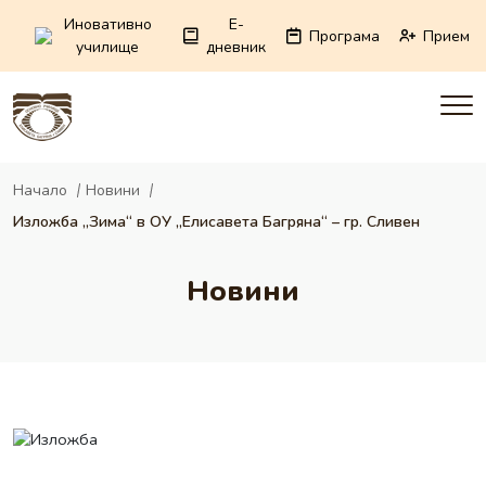
Иновативно
E-
Програма
Прием
училище
дневник
Начало
Новини
Изложба „Зима“ в ОУ „Елисавета Багряна“ – гр. Сливен
Новини