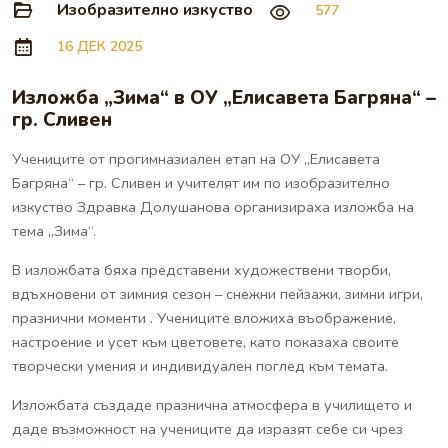
Изобразително изкуство
577
16 ДЕК 2025
Изложба „Зима“ в ОУ „Елисавета Багряна“ –
гр. Сливен
Учениците от прогимназиален етап на ОУ „Елисавета
Багряна“ – гр. Сливен и учителят им по изобразително
изкуство Здравка Долушанова организираха изложба на
тема „Зима“.
В изложбата бяха представени художествени творби,
вдъхновени от зимния сезон – снежни пейзажи, зимни игри,
празнични моменти . Учениците вложиха въображение,
настроение и усет към цветовете, като показаха своите
творчески умения и индивидуален поглед към темата.
Изложбата създаде празнична атмосфера в училището и
даде възможност на учениците да изразят себе си чрез