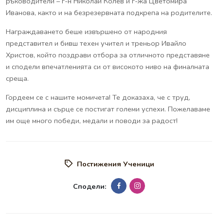
ръководители – г-н Николай Колев и г-жа Цветомира
Иванова, както и на безрезервната подкрепа на родителите.
Награждаването беше извършено от народния
представител и бивш техен учител и треньор Ивайло
Христов, който поздрави отбора за отличното представяне
и сподели впечатленията си от високото ниво на финалната
среща.
Гордеем се с нашите момичета! Те доказаха, че с труд,
дисциплина и сърце се постигат големи успехи. Пожелаваме
им още много победи, медали и поводи за радост!
Постижения Ученици
Сподели: