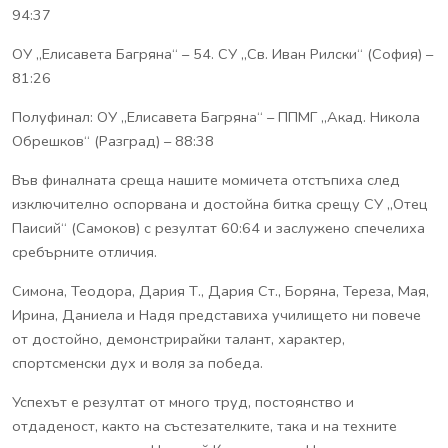
94:37
ОУ „Елисавета Багряна“ – 54. СУ „Св. Иван Рилски“ (София) –
81:26
Полуфинал: ОУ „Елисавета Багряна“ – ППМГ „Акад. Никола
Обрешков“ (Разград) – 88:38
Във финалната среща нашите момичета отстъпиха след
изключително оспорвана и достойна битка срещу СУ „Отец
Паисий“ (Самоков) с резултат 60:64 и заслужено спечелиха
сребърните отличия.
Симона, Теодора, Дария Т., Дария Ст., Боряна, Тереза, Мая,
Ирина, Даниела и Надя представиха училището ни повече
от достойно, демонстрирайки талант, характер,
спортсменски дух и воля за победа.
Успехът е резултат от много труд, постоянство и
отдаденост, както на състезателките, така и на техните