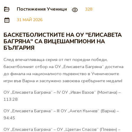
Постижения Ученици
328
31 МАЙ 2026
БАСКЕТБОЛИСТКИТЕ НА ОУ "ЕЛИСАВЕТА
БАГРЯНА" СА ВИЦЕШАМПИОНИ НА
БЪЛГАРИЯ
След впечатляваща серия от пет поредни победи,
баскетболният отбор на ОУ „Елисавета Багряна“ достигна
до финала на националното първенство в Ученическите
игри във Варна и заслужено завоюва сребърните медали!
ОУ „Елисавета Багряна“ – IV ОУ „Иван Вазов“ (Монтана) –
113:28
ОУ „Елисавета Багряна“ – III ОУ „Ангел Кънчев“ (Варна) –
94:45
ОУ „Елисавета Багряна“ – ОУ „Цветан Спасов“ (Плевен) –